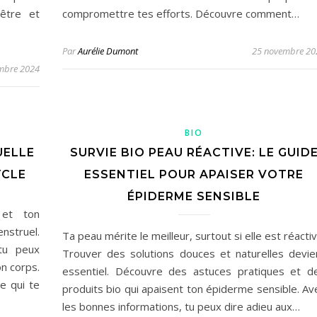
-être et
compromettre tes efforts. Découvre comment…
Par
Aurélie Dumont
25 novembre 20
mbre 2024
BIO
UELLE
SURVIE BIO PEAU RÉACTIVE: LE GUID
YCLE
ESSENTIEL POUR APAISER VOTRE
ÉPIDERME SENSIBLE
 et ton
nstruel.
Ta peau mérite le meilleur, surtout si elle est réactiv
 tu peux
Trouver des solutions douces et naturelles devie
n corps.
essentiel. Découvre des astuces pratiques et d
e qui te
produits bio qui apaisent ton épiderme sensible. Av
les bonnes informations, tu peux dire adieu aux…