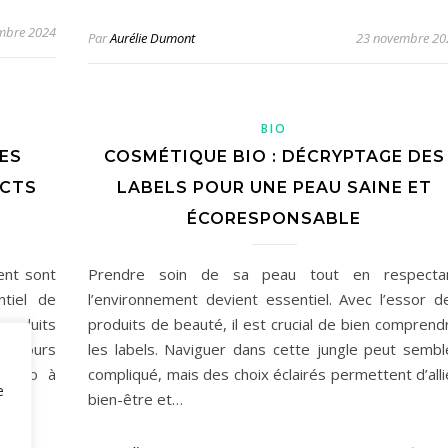
mbre 2024
Par
Aurélie Dumont
23 novembre 20
BIO
LES
COSMÉTIQUE BIO : DÉCRYPTAGE DES
ACTS
LABELS POUR UNE PEAU SAINE ET
ÉCORESPONSABLE
ent sont
Prendre soin de sa peau tout en respecta
ntiel de
l’environnement devient essentiel. Avec l’essor d
produits
produits de beauté, il est crucial de bien comprend
oujours
les labels. Naviguer dans cette jungle peut sembl
ts bio à
compliqué, mais des choix éclairés permettent d’alli
e
bien-être et…