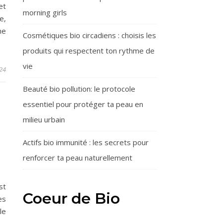
et
morning girls
e,
ne
Cosmétiques bio circadiens : choisis les
produits qui respectent ton rythme de
vie
24
Beauté bio pollution: le protocole
essentiel pour protéger ta peau en
milieu urbain
Actifs bio immunité : les secrets pour
renforcer ta peau naturellement
st
Coeur de Bio
es
le