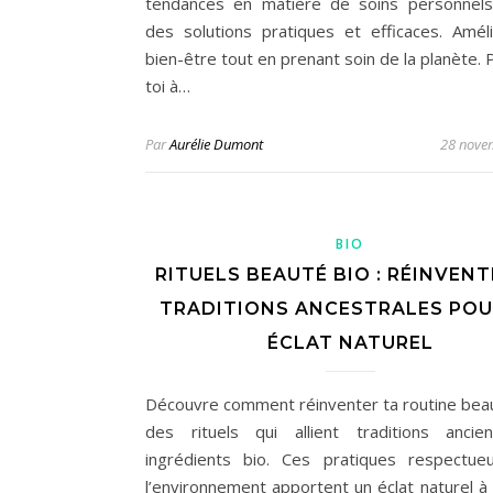
tendances en matière de soins personnels
des solutions pratiques et efficaces. Amél
bien-être tout en prenant soin de la planète.
toi à…
Par
Aurélie Dumont
28 nove
BIO
RITUELS BEAUTÉ BIO : RÉINVENT
TRADITIONS ANCESTRALES POU
ÉCLAT NATUREL
Découvre comment réinventer ta routine bea
des rituels qui allient traditions anci
ingrédients bio. Ces pratiques respectu
l’environnement apportent un éclat naturel à 