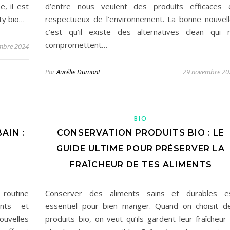
, il est
d’entre nous veulent des produits efficaces 
ity bio…
respectueux de l’environnement. La bonne nouvell
c’est qu’il existe des alternatives clean qui 
compromettent…
mbre 2024
Par
Aurélie Dumont
29 novembre 20
BIO
AIN :
CONSERVATION PRODUITS BIO : LE
GUIDE ULTIME POUR PRÉSERVER LA
FRAÎCHEUR DE TES ALIMENTS
outine
Conserver des aliments sains et durables e
ants et
essentiel pour bien manger. Quand on choisit d
uvelles
produits bio, on veut qu’ils gardent leur fraîcheur 