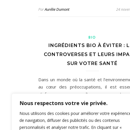
Par
Aurélie Dumont
24 nove
BIO
INGRÉDIENTS BIO À ÉVITER : 
CONTROVERSES ET LEURS IMP
SUR VOTRE SANTÉ
Dans un monde où la santé et l’environnem
au cœur des préoccupations, il est esse
s’informer sur ce que l’on consomme. Les 
bio, bien qu’attrayants, ne sont pas t
Nous respectons votre vie privée.
synonymes de qualité. Certains ingrédien
Nous utilisons des cookies pour améliorer votre expérienc
éviter…
de navigation, diffuser des publicités ou des contenus
personnalisés et analyser notre trafic. En cliquant sur «