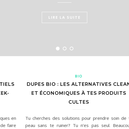
LIRE LA SUITE
LIRE LA SUITE
LIRE LA SUITE
BIO
TIELS
DUPES BIO : LES ALTERNATIVES CLEA
EK-
ET ÉCONOMIQUES À TES PRODUITS
CULTES
iques en
Tu cherches des solutions pour prendre soin de 
 de faire
peau sans te ruiner? Tu n’es pas seul. Beauco