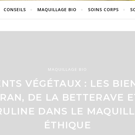
CONSEILS
MAQUILLAGE BIO
SOINS CORPS
S
MAQUILLAGE BIO
BIO
BIO
NTS VÉGÉTAUX : LES BIE
IQUES BIO CIRCADIENS : 
E BIO MÉTRO : INTÉGREZ
RAN, DE LA BETTERAVE E
PRODUITS QUI RESPECTEN
S VOTRE QUOTIDIEN UR
RULINE DANS LE MAQUIL
RYTHME DE VIE
CHARGÉ
ÉTHIQUE