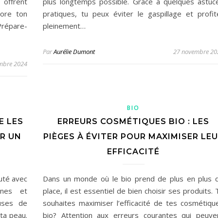
 offrent
plus longtemps possible. Grâce à quelques astuc
iore ton
pratiques, tu peux éviter le gaspillage et profit
 Prépare-
pleinement…
Par
Aurélie Dumont
27 novembre 20
mbre 2024
BIO
E LES
ERREURS COSMÉTIQUES BIO : LES
R UN
PIÈGES À ÉVITER POUR MAXIMISER LE
EFFICACITÉ
uté avec
Dans un monde où le bio prend de plus en plus 
ennes et
place, il est essentiel de bien choisir ses produits. 
euses de
souhaites maximiser l’efficacité de tes cosmétiqu
ta peau.
bio? Attention aux erreurs courantes qui peuve