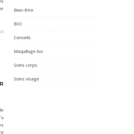
es
er
Bien-être
BIO
24
Conseils
Maquillage bio
Soins corps
Soins visage
UR
de
Tu
es
nt